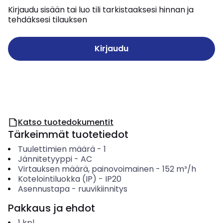
Kirjaudu sisään tai luo tili tarkistaaksesi hinnan ja
tehdäksesi tilauksen
Kirjaudu
Katso tuotedokumentit
Tärkeimmät tuotetiedot
Tuulettimien määrä
-
1
Jännitetyyppi
-
AC
Virtauksen määrä, painovoimainen
-
152
m³/h
Kotelointiluokka (IP)
-
IP20
Asennustapa
-
ruuvikiinnitys
Pakkaus ja ehdot
1
kpl