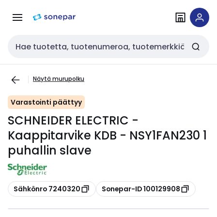
Siirry
Siirry
navigointiin
sisältöön
Haku
Näytä murupolku
Varastointi päättyy
SCHNEIDER ELECTRIC -
Kaappitarvike KDB - NSY1FAN230 1
puhallin slave
Kopioi
Kopioi
Sähkönro 7240320
Sonepar-ID 100129908