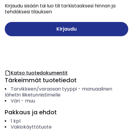
Kirjaudu sisään tai luo tili tarkistaaksesi hinnan ja
tehdäksesi tilauksen
Kirjaudu
Katso tuotedokumentit
Tärkeimmät tuotetiedot
Tarvikkeen/varaosan tyyppi
-
manuaalinen
lähetin liiketunnistimelle
Väri
-
muu
Pakkaus ja ehdot
1
kpl
Vakiokäyttötuote