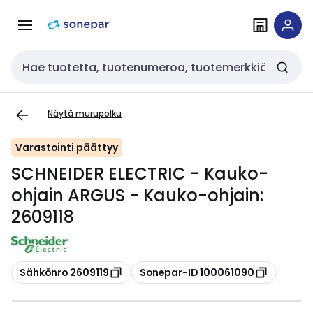
Siirry
Siirry
navigointiin
sisältöön
Haku
Näytä murupolku
Varastointi päättyy
SCHNEIDER ELECTRIC - Kauko-
ohjain ARGUS - Kauko-ohjain:
2609118
Kopioi
Kopioi
Sähkönro 2609119
Sonepar-ID 100061090