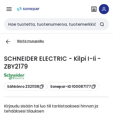
Siirry
Siirry
navigointiin
sisältöön
Haku
Näytä murupolku
SCHNEIDER ELECTRIC - Kilpi I-Ii -
ZBY2179
Kopioi
Kopioi
Sähkönro 2321138
Sonepar-ID 100087177
Kirjaudu sisään tai luo tili tarkistaaksesi hinnan ja
tehdäksesi tilauksen