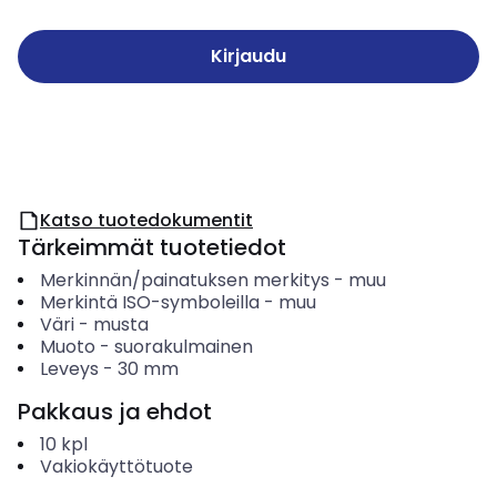
Kirjaudu
Katso tuotedokumentit
Tärkeimmät tuotetiedot
Merkinnän/painatuksen merkitys
-
muu
Merkintä ISO-symboleilla
-
muu
Väri
-
musta
Muoto
-
suorakulmainen
Leveys
-
30
mm
Pakkaus ja ehdot
10
kpl
Vakiokäyttötuote