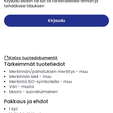
Kirjaudu sisään tai luo tili tarkistaaksesi hinnan ja
tehdäksesi tilauksen
Kirjaudu
Katso tuotedokumentit
Tärkeimmät tuotetiedot
Merkinnän/painatuksen merkitys
-
muu
Merkinnän kieli
-
muu
Merkintä ISO-symboleilla
-
muu
Väri
-
musta
Muoto
-
suorakulmainen
Pakkaus ja ehdot
1
kpl