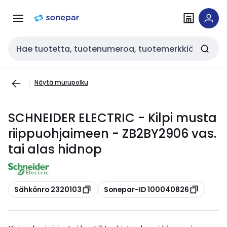
Siirry
Siirry
navigointiin
sisältöön
Haku
Näytä murupolku
SCHNEIDER ELECTRIC - Kilpi musta
riippuohjaimeen - ZB2BY2906 vas.
tai alas hidnop
Kopioi
Kopioi
Sähkönro 2320103
Sonepar-ID 100040826