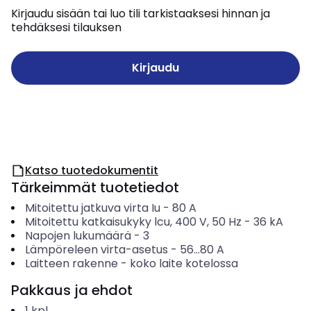
Kirjaudu sisään tai luo tili tarkistaaksesi hinnan ja
tehdäksesi tilauksen
Kirjaudu
Katso tuotedokumentit
Tärkeimmät tuotetiedot
Mitoitettu jatkuva virta Iu
-
80
A
Mitoitettu katkaisukyky lcu, 400 V, 50 Hz
-
36
kA
Napojen lukumäärä
-
3
Lämpöreleen virta-asetus
-
56...80
A
Laitteen rakenne
-
koko laite kotelossa
Pakkaus ja ehdot
1
kpl