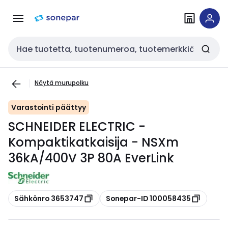
Siirry
Siirry
navigointiin
sisältöön
Haku
Näytä murupolku
Varastointi päättyy
SCHNEIDER ELECTRIC -
Kompaktikatkaisija - NSXm
36kA/400V 3P 80A EverLink
Kopioi
Kopioi
Sähkönro 3653747
Sonepar-ID 100058435