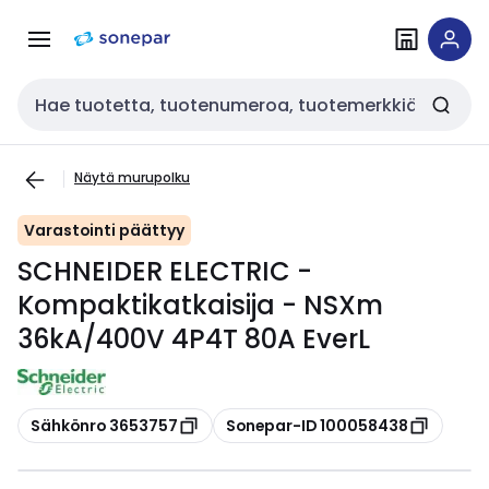
Siirry
Siirry
navigointiin
sisältöön
Haku
Näytä murupolku
Varastointi päättyy
SCHNEIDER ELECTRIC -
Kompaktikatkaisija - NSXm
36kA/400V 4P4T 80A EverL
Kopioi
Kopioi
Sähkönro 3653757
Sonepar-ID 100058438