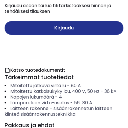
Kirjaudu sisään tai luo tili tarkistaaksesi hinnan ja
tehdäksesi tilauksen
Kirjaudu
Katso tuotedokumentit
Tärkeimmät tuotetiedot
Mitoitettu jatkuva virta Iu
-
80
A
Mitoitettu katkaisukyky lcu, 400 V, 50 Hz
-
36
kA
Napojen lukumäärä
-
4
Lämpöreleen virta-asetus
-
56...80
A
Laitteen rakenne
-
sisäänrakennetun laitteen
kiinteä sisäänrakennustekniikka
Pakkaus ja ehdot