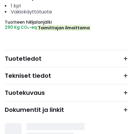
1
kpl
Vakiokäyttötuote
Tuotteen hiilijalanjälki
290 Kg CO₂-eq
Toimittajan ilmoittama
Tuotetiedot
Tekniset tiedot
Tuotekuvaus
Dokumentit ja linkit