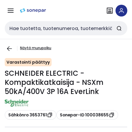
Siirry
Siirry
navigointiin
sisältöön
Haku
Näytä murupolku
Varastointi päättyy
SCHNEIDER ELECTRIC -
Kompaktikatkaisija - NSXm
50kA/400V 3P 16A EverLink
Kopioi
Kopioi
Sähkönro 3653761
Sonepar-ID 100038655