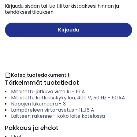
Kirjaudu sisään tai luo tili tarkistaaksesi hinnan ja
tehdäksesi tilauksen
Kirjaudu
Katso tuotedokumentit
Tärkeimmät tuotetiedot
Mitoitettu jatkuva virta Iu
-
16
A
Mitoitettu katkaisukyky lcu, 400 V, 50 Hz
-
50
kA
Napojen lukumäärä
-
3
Lämpöreleen virta-asetus
-
11...16
A
Laitteen rakenne
-
koko laite kotelossa
Pakkaus ja ehdot
1
kpl