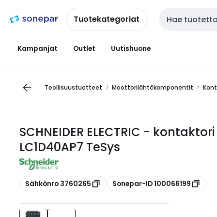
Siirry
Siirry
navigointiin
sisältöön
Tuotekategoriat
Haku
Kampanjat
Outlet
Uutishuone
Teollisuustuotteet
Moottorilähtökomponentit
Kont
SCHNEIDER ELECTRIC - kontaktor
LC1D40AP7 TeSys
Kopioi
Kopioi
Sähkönro 3760265
Sonepar-ID 100066199