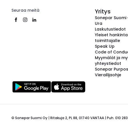
Seuraa meitä
Yritys
Sonepar Suomi
Ura
Laskutustiedot
Yleiset hankint
toimittajalle
Speak Up
Code of Condu
Myymälät ja my
yhteystiedot
Sonepar Purpo
Vierailijaohje
© Sonepar Suomi Oy | Ritakuja 2, PL 88, 01740 VANTAA | Puh. 010 283