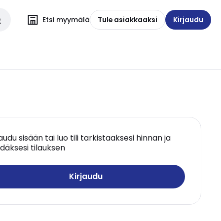
Etsi myymälä
Tule asiakkaaksi
Kirjaudu
jaudu sisään tai luo tili tarkistaaksesi hinnan ja
däksesi tilauksen
Kirjaudu