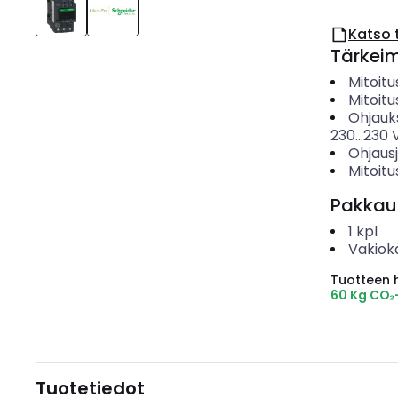
Katso 
Tärkei
Mitoit
Mitoitu
Ohjauk
230...230
Ohjaus
Mitoit
Pakkau
1
kpl
Vakiok
Tuotteen hi
60 Kg CO₂
Tuotetiedot