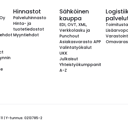
Hinnastot
Sähköinen
Logistii
kauppa
palvelu
 Oy
Palveluhinnasto
Hinta- ja
EDI, OVT, XML,
Toimitust
tuotetiedostot
Verkkolasku ja
Lisäarvopa
aehdot
Myyntiehdot
Punchout
Varastoint
Asiakasvarasto APP
Omavaras
Valintatyökalut
ct
UKK
ynnin
Julkaisut
Yhteistyökumppanit
se
A-Z
 11 | Y-tunnus: 0213785-2