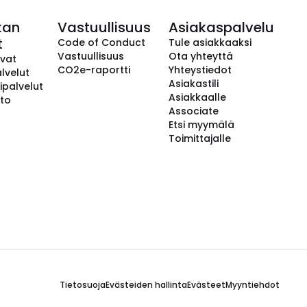
kan
Vastuullisuus
Asiakaspalvelu
t
Code of Conduct
Tule asiakkaaksi
Vastuullisuus
Ota yhteyttä
avat
CO2e-raportti
Yhteystiedot
lvelut
Asiakastili
ipalvelut
Asiakkaalle
to
Associate
Etsi myymälä
Toimittajalle
Tietosuoja
Evästeiden hallinta
Evästeet
Myyntiehdot