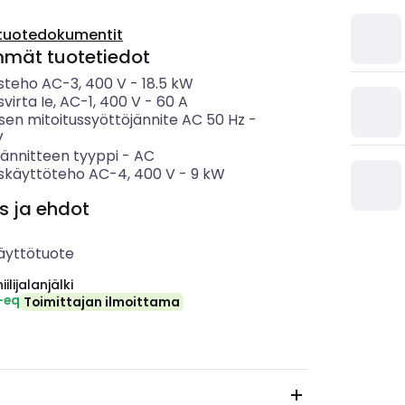
tuotedokumentit
mmät tuotetiedot
usteho AC-3, 400 V
-
18.5
kW
svirta Ie, AC-1, 400 V
-
60
A
sen mitoitussyöttöjännite AC 50 Hz
-
V
jännitteen tyyppi
-
AC
uskäyttöteho AC-4, 400 V
-
9
kW
s ja ehdot
äyttötuote
ilijalanjälki
-eq
Toimittajan ilmoittama