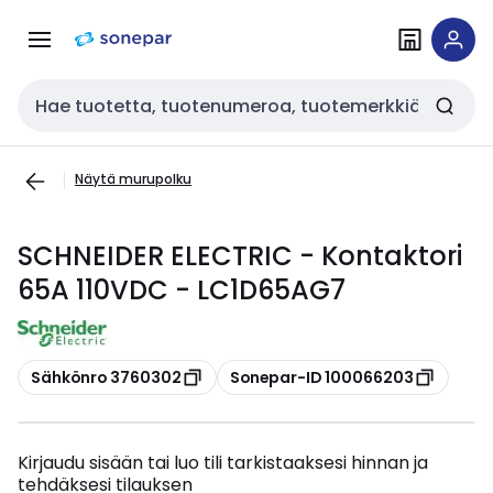
Siirry
Siirry
navigointiin
sisältöön
Haku
Näytä murupolku
SCHNEIDER ELECTRIC - Kontaktori
65A 110VDC - LC1D65AG7
Kopioi
Kopioi
Sähkönro 3760302
Sonepar-ID 100066203
Kirjaudu sisään tai luo tili tarkistaaksesi hinnan ja
tehdäksesi tilauksen