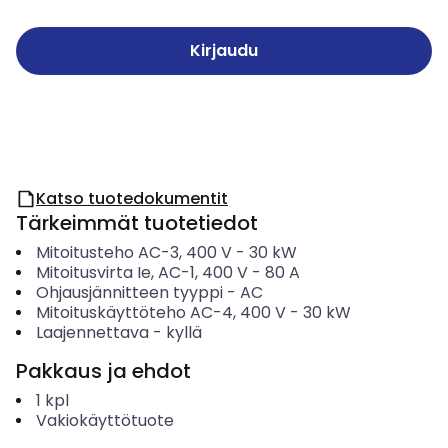
Kirjaudu
Katso tuotedokumentit
Tärkeimmät tuotetiedot
Mitoitusteho AC-3, 400 V
-
30
kW
Mitoitusvirta Ie, AC-1, 400 V
-
80
A
Ohjausjännitteen tyyppi
-
AC
Mitoituskäyttöteho AC-4, 400 V
-
30
kW
Laajennettava
-
kyllä
Pakkaus ja ehdot
1
kpl
Vakiokäyttötuote