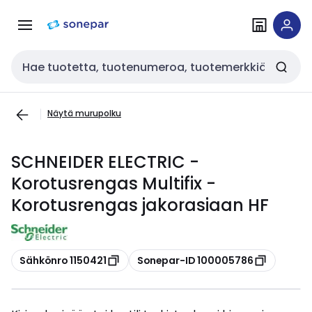
Siirry
Siirry
navigointiin
sisältöön
Haku
Näytä murupolku
SCHNEIDER ELECTRIC -
Korotusrengas Multifix -
Korotusrengas jakorasiaan HF
Kopioi
Kopioi
Sähkönro 1150421
Sonepar-ID 100005786