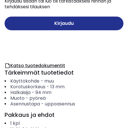
Kirjaudu sisään tai luo tili tarkistaaksesi hinnan ja
tehdäksesi tilauksen
Kirjaudu
Katso tuotedokumentit
Tärkeimmät tuotetiedot
Käyttökohde
-
muu
Korotuskorkeus
-
13
mm
Halkaisija
-
94
mm
Muoto
-
pyöreä
Asennustapa
-
uppoasennus
Pakkaus ja ehdot
1
kpl