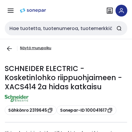
Siirry
Siirry
navigointiin
sisältöön
Haku
Näytä murupolku
SCHNEIDER ELECTRIC -
Kosketinlohko riippuohjaimeen -
XACS414 2a hidas katkaisu
Kopioi
Kopioi
Sähkönro 2319645
Sonepar-ID 100041617