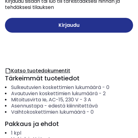
Kirjaudu sisään tai luo tili tarkistaaksesi hinnan ja
tehdäksesi tilauksen
Kirjaudu
Katso tuotedokumentit
Tärkeimmät tuotetiedot
Sulkeutuvien koskettimien lukumäärä
-
0
Avautuvien koskettimien lukumäärä
-
2
Mitoitusvirta Ie, AC-15, 230 V
-
3
A
Asennustapa
-
edestä kiiinnitettävä
Vaihtokoskettimien lukumäärä
-
0
Pakkaus ja ehdot
1
kpl