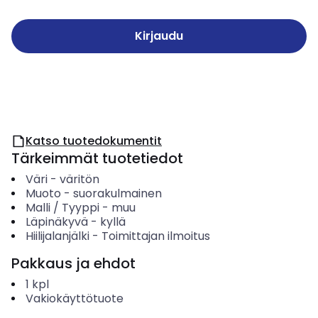
Kirjaudu
Katso tuotedokumentit
Tärkeimmät tuotetiedot
Väri
-
väritön
Muoto
-
suorakulmainen
Malli / Tyyppi
-
muu
Läpinäkyvä
-
kyllä
Hiilijalanjälki
-
Toimittajan ilmoitus
Pakkaus ja ehdot
1
kpl
Vakiokäyttötuote