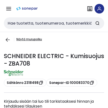
Siirry
Siirry
navigointiin
sisältöön
Haku
Näytä murupolku
SCHNEIDER ELECTRIC - Kumisuojus
- ZBA708
Kopioi
Kopioi
Sähkönro 2318498
Sonepar-ID 100083370
Kirjaudu sisään tai luo tili tarkistaaksesi hinnan ja
tehdäksesi tilauksen