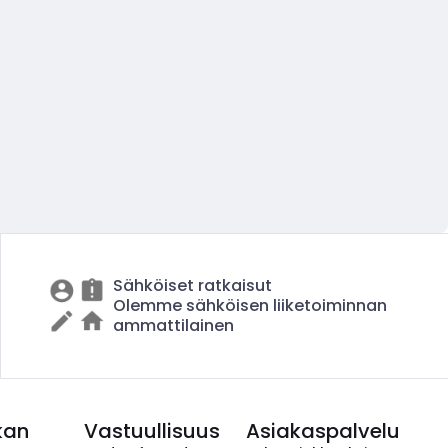
Sähköiset ratkaisut
Olemme sähköisen liiketoiminnan
ammattilainen
kan
Vastuullisuus
Asiakaspalvelu