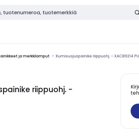
painikkeet ja merkkilamput
Kumisuojuspainike riippuohj. - XACB9214 PUN
Kir
ainike riippuohj. -
teh