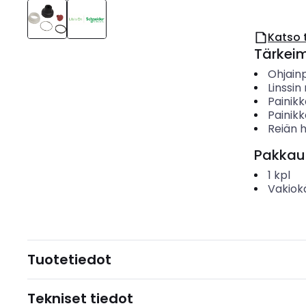
Katso 
Tärkei
Ohjain
Linssi
Painik
Painikk
Reiän h
Pakkau
1
kpl
Vakiok
Tuotetiedot
Tekniset tiedot