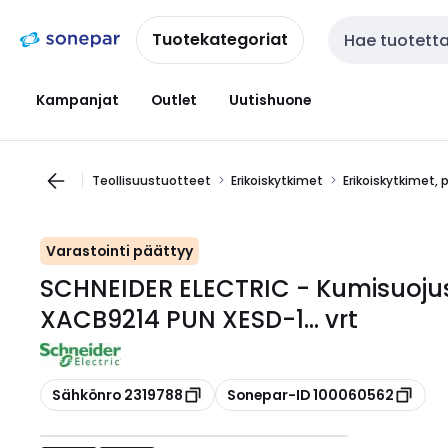
Siirry
Siirry
navigointiin
sisältöön
Tuotekategoriat
Haku
Kampanjat
Outlet
Uutishuone
Teollisuustuotteet
Erikoiskytkimet
Erikoiskytkimet, 
Varastointi päättyy
SCHNEIDER ELECTRIC - Kumisuojusp
XACB9214 PUN XESD-1... vrt
Kopioi
Kopioi
Sähkönro 2319788
Sonepar-ID 100060562