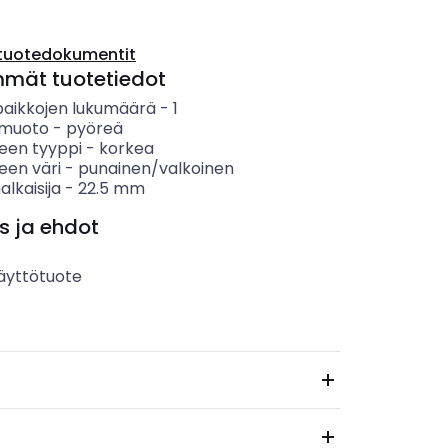
tuotedokumentit
mmät tuotetiedot
paikkojen lukumäärä
-
1
n muoto
-
pyöreä
keen tyyppi
-
korkea
een väri
-
punainen/valkoinen
alkaisija
-
22.5
mm
s ja ehdot
äyttötuote