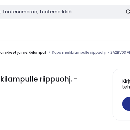
painikkeet ja merkkilamput
Kupu merkkilampulle riippuohj. - ZA2BV03 V
ilampulle riippuohj. -
Kir
teh