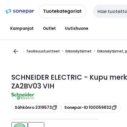
Siirry
Siirry
navigointiin
sisältöön
Tuotekategoriat
Haku
Kampanjat
Outlet
Uutishuone
Teollisuustuotteet
Erikoiskytkimet
Erikoiskytkimet, 
SCHNEIDER ELECTRIC - Kupu merkk
ZA2BV03 VIH
Kopioi
Kopioi
Sähkönro 2319573
Sonepar-ID 100059832