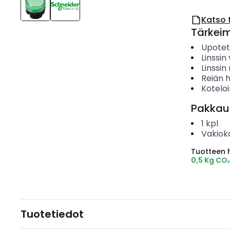
Katso 
Tärkei
Upotet
Linssin 
Linssi
Reiän h
Koteloi
Pakkau
1
kpl
Vakiok
Tuotteen hi
0,5 Kg CO
Tuotetiedot