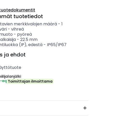
tuotedokumentit
mmät tuotetiedot
tavien merkkivalojen määrä
-
1
väri
-
vihreä
n muoto
-
pyöreä
alkaisija
-
22.5
mm
ntiluokka (IP), edestä
-
IP65/IP67
s ja ehdot
äyttötuote
ilijalanjälki
₂-eq
Toimittajan ilmoittama