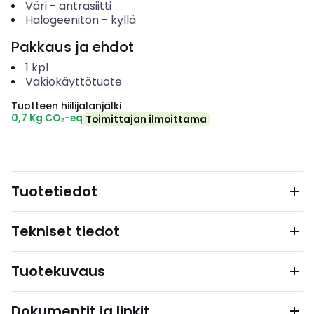
Väri
-
antrasiitti
Halogeeniton
-
kyllä
Pakkaus ja ehdot
1
kpl
Vakiokäyttötuote
Tuotteen hiilijalanjälki
0,7 Kg CO₂-eq
Toimittajan ilmoittama
Tuotetiedot
Tekniset tiedot
Tuotekuvaus
Dokumentit ja linkit