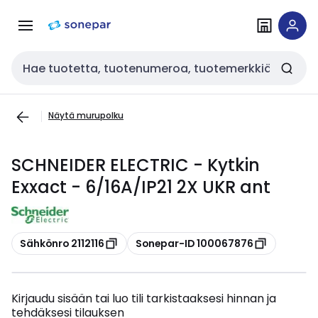
Siirry
Siirry
navigointiin
sisältöön
Haku
Näytä murupolku
SCHNEIDER ELECTRIC - Kytkin
Exxact - 6/16A/IP21 2X UKR ant
Kopioi
Kopioi
Sähkönro 2112116
Sonepar-ID 100067876
Kirjaudu sisään tai luo tili tarkistaaksesi hinnan ja
tehdäksesi tilauksen