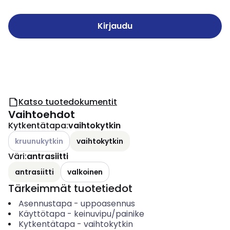
Kirjaudu
Katso tuotedokumentit
Vaihtoehdot
Kytkentätapa
:
vaihtokytkin
Katso käytettävissä olevat vaihtoehdot
kruunukytkin
vaihtokytkin
Väri
:
antrasiitti
antrasiitti
valkoinen
Tärkeimmät tuotetiedot
Asennustapa
-
uppoasennus
Käyttötapa
-
keinuvipu/painike
Kytkentätapa
-
vaihtokytkin