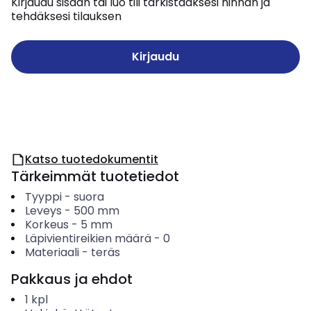
Kirjaudu sisään tai luo tili tarkistaaksesi hinnan ja
tehdäksesi tilauksen
Kirjaudu
Katso tuotedokumentit
Tärkeimmät tuotetiedot
Tyyppi
-
suora
Leveys
-
500
mm
Korkeus
-
5
mm
Läpivientireikien määrä
-
0
Materiaali
-
teräs
Pakkaus ja ehdot
1
kpl