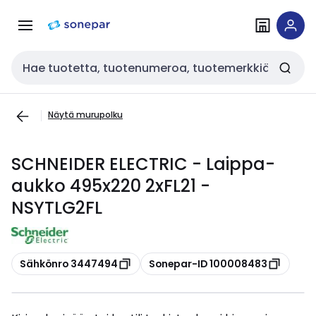
Siirry
Siirry
navigointiin
sisältöön
Haku
Näytä murupolku
SCHNEIDER ELECTRIC - Laippa-
aukko 495x220 2xFL21 -
NSYTLG2FL
Kopioi
Kopioi
Sähkönro 3447494
Sonepar-ID 100008483