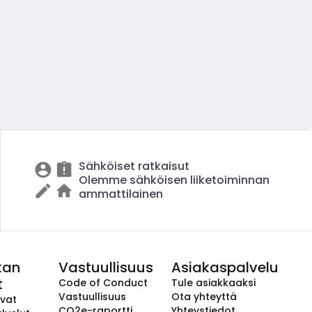
Sähköiset ratkaisut
Olemme sähköisen liiketoiminnan
ammattilainen
kan
Vastuullisuus
Asiakaspalvelu
t
Code of Conduct
Tule asiakkaaksi
Vastuullisuus
Ota yhteyttä
avat
CO2e-raportti
Yhteystiedot