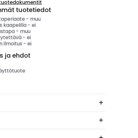
tuotedokumentit
mmät tuotetiedot
taperiaate
-
muu
s kaapelilla
-
ei
ustapa
-
muu
käytettävä
-
ei
 ilmoitus
-
ei
s ja ehdot
äyttötuote