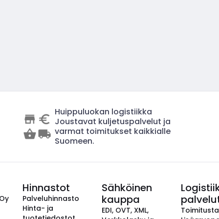
Huippuluokan logistiikka
Joustavat kuljetuspalvelut ja
varmat toimitukset kaikkialle
Suomeen.
Hinnastot
Sähköinen
Logistii
kauppa
palvelu
 Oy
Palveluhinnasto
Hinta- ja
EDI, OVT, XML,
Toimitust
tuotetiedostot