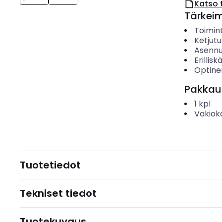
Katso 
Tärkei
Toimin
Ketjutu
Asenn
Erillis
Optinen
Pakkau
1
kpl
Vakiok
Tuotetiedot
Tekniset tiedot
Tuotekuvaus