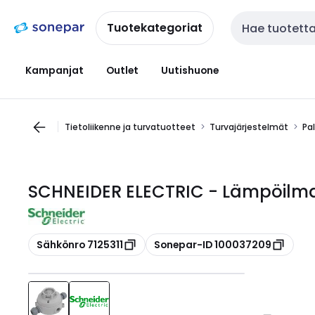
Siirry
Siirry
navigointiin
sisältöön
Tuotekategoriat
Haku
Kampanjat
Outlet
Uutishuone
Tietoliikenne ja turvatuotteet
Turvajärjestelmät
Pa
SCHNEIDER ELECTRIC - Lämpöilmai
Kopioi
Kopioi
Sähkönro 7125311
Sonepar-ID 100037209