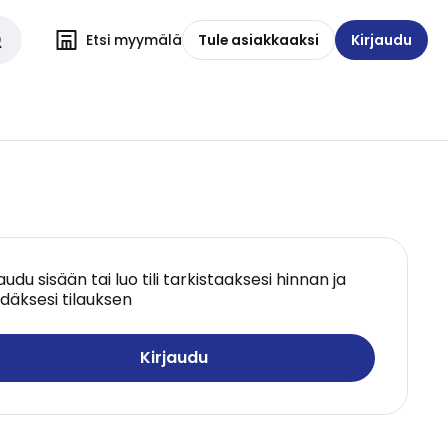
Etsi myymälä
Tule asiakkaaksi
Kirjaudu
jaudu sisään tai luo tili tarkistaaksesi hinnan ja
däksesi tilauksen
Kirjaudu