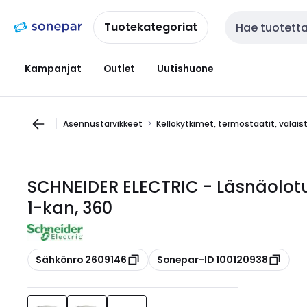
Siirry
Siirry
navigointiin
sisältöön
Tuotekategoriat
Haku
Kampanjat
Outlet
Uutishuone
Asennustarvikkeet
Kellokytkimet, termostaatit, valai
SCHNEIDER ELECTRIC - Läsnäolotu
1-kan, 360
Kopioi
Kopioi
Sähkönro 2609146
Sonepar-ID 100120938