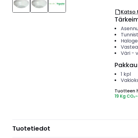
Katso 
Tärkei
Asenn
Tunnis
Haloge
Vastea
Väri
-
Pakkau
1
kpl
Vakiok
Tuotteen hi
19 Kg CO₂
Tuotetiedot