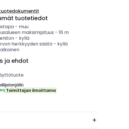
tuotedokumentit
mmät tuotetiedot
ustapa
-
muu
tusalueen maksimipituus
-
16
m
eniton
-
kyllä
rvon herkkyyden säätö
-
kyllä
valkoinen
s ja ehdot
äyttötuote
ilijalanjälki
-eq
Toimittajan ilmoittama