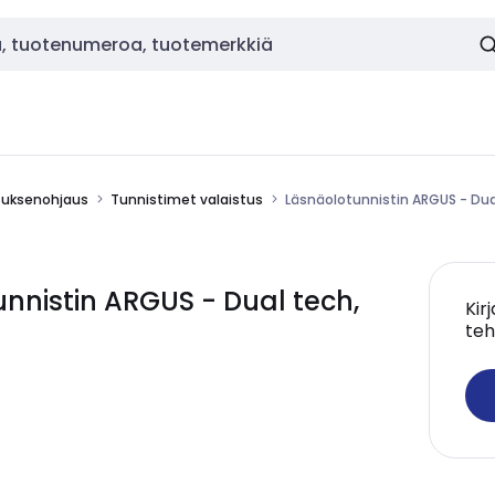
stuksenohjaus
Tunnistimet valaistus
Läsnäolotunnistin ARGUS - Dual
nnistin ARGUS - Dual tech,
Kir
teh