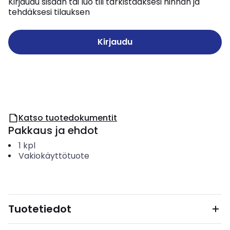
Kirjaudu sisään tai luo tili tarkistaaksesi hinnan ja
tehdäksesi tilauksen
Kirjaudu
Katso tuotedokumentit
Pakkaus ja ehdot
1
kpl
Vakiokäyttötuote
Tuotetiedot