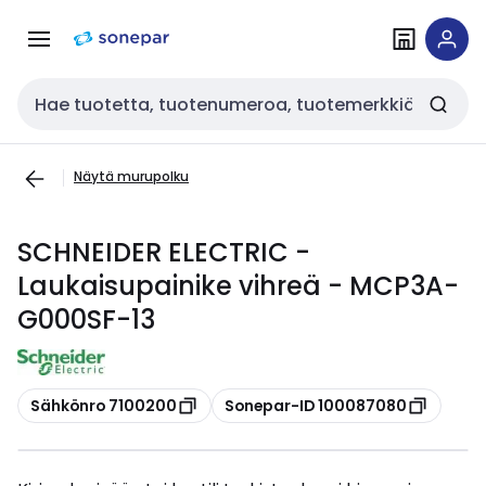
Siirry
Siirry
navigointiin
sisältöön
Haku
Näytä murupolku
SCHNEIDER ELECTRIC -
Laukaisupainike vihreä - MCP3A-
G000SF-13
Kopioi
Kopioi
Sähkönro 7100200
Sonepar-ID 100087080