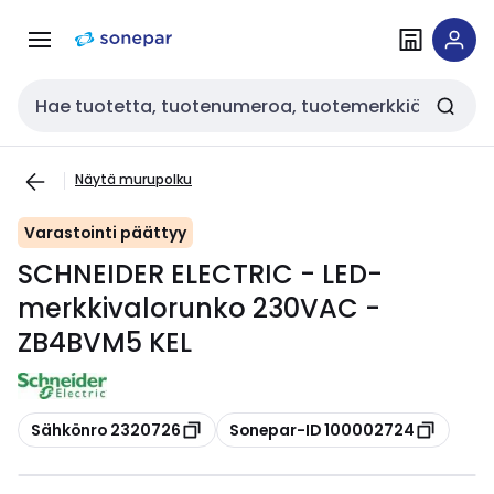
Siirry
Siirry
navigointiin
sisältöön
Haku
Näytä murupolku
Varastointi päättyy
SCHNEIDER ELECTRIC - LED-
merkkivalorunko 230VAC -
ZB4BVM5 KEL
Kopioi
Kopioi
Sähkönro 2320726
Sonepar-ID 100002724