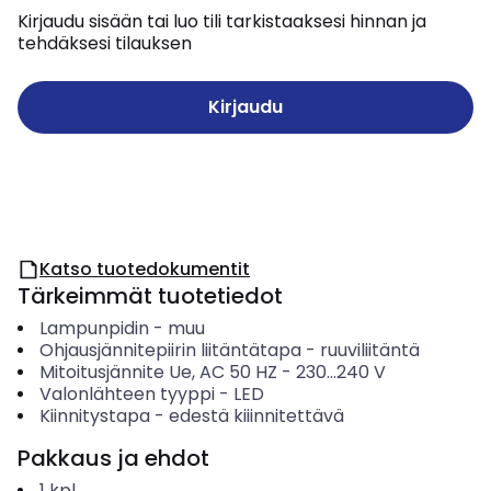
Kirjaudu sisään tai luo tili tarkistaaksesi hinnan ja
tehdäksesi tilauksen
Kirjaudu
Katso tuotedokumentit
Tärkeimmät tuotetiedot
Lampunpidin
-
muu
Ohjausjännitepiirin liitäntätapa
-
ruuviliitäntä
Mitoitusjännite Ue, AC 50 HZ
-
230...240
V
Valonlähteen tyyppi
-
LED
Kiinnitystapa
-
edestä kiiinnitettävä
Pakkaus ja ehdot
1
kpl