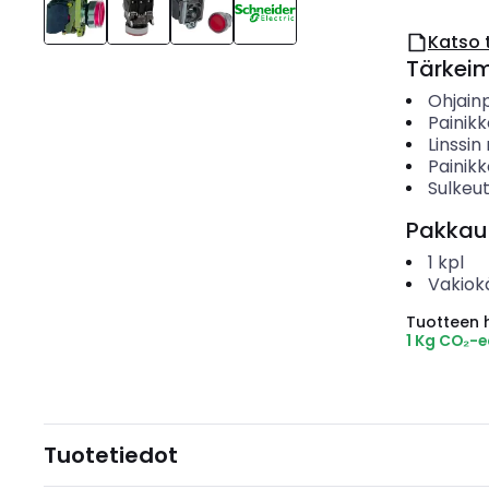
Katso 
Tärkei
Ohjain
Painik
Linssi
Painikk
Sulkeu
Pakkau
1
kpl
Vakiok
Tuotteen hi
1 Kg CO₂-
Tuotetiedot