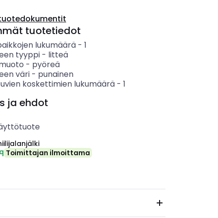
tuotedokumentit
mmät tuotetiedot
paikkojen lukumäärä
-
1
keen tyyppi
-
litteä
n muoto
-
pyöreä
een väri
-
punainen
tuvien koskettimien lukumäärä
-
1
s ja ehdot
äyttötuote
ilijalanjälki
eq
Toimittajan ilmoittama