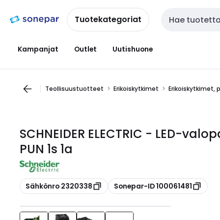
Siirry
Siirry
navigointiin
sisältöön
Tuotekategoriat
Haku
Kampanjat
Outlet
Uutishuone
Teollisuustuotteet
Erikoiskytkimet
Erikoiskytkimet, 
SCHNEIDER ELECTRIC - LED-valop
PUN 1s 1a
Kopioi
Kopioi
Sähkönro 2320338
Sonepar-ID 100061481