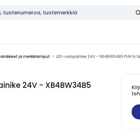
painikkeet ja merkkilamput
LED-valopainike 24V - XB4BW34B5 PUN 1s 1
ainike 24V - XB4BW34B5
Kir
teh