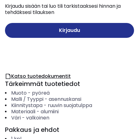
Kirjaudu sisään tai luo tili tarkistaaksesi hinnan ja
tehdäksesi tilauksen
Kirjaudu
Katso tuotedokumentit
Tärkeimmät tuotetiedot
Muoto
-
pyöreä
Malli / Tyyppi
-
asennuskansi
Kiinnitystapa
-
ruuvin suojatulppa
Materiaali
-
alumiini
Väri
-
valkoinen
Pakkaus ja ehdot
1
kpl