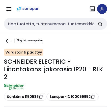
Siirry
Siirry
navigointiin
sisältöön
Haku
Näytä murupolku
Varastointi päättyy
SCHNEIDER ELECTRIC -
Liitäntäkansi jakorasia IP20 - RLK
2
Kopioi
Kopioi
Sähkönro 1150585
Sonepar-ID 100059952