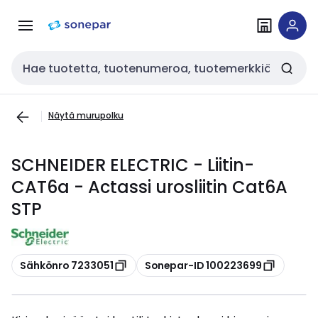
Siirry
Siirry
navigointiin
sisältöön
Haku
Näytä murupolku
SCHNEIDER ELECTRIC - Liitin-
CAT6a - Actassi urosliitin Cat6A
STP
Kopioi
Kopioi
Sähkönro 7233051
Sonepar-ID 100223699