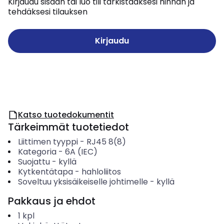
Kirjaudu sisään tai luo tili tarkistaaksesi hinnan ja
tehdäksesi tilauksen
Kirjaudu
Katso tuotedokumentit
Tärkeimmät tuotetiedot
Liittimen tyyppi
-
RJ45 8(8)
Kategoria
-
6A (IEC)
Suojattu
-
kyllä
Kytkentätapa
-
hahloliitos
Soveltuu yksisäikeiselle johtimelle
-
kyllä
Pakkaus ja ehdot
1
kpl