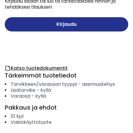
Kirjaudu sisään tai luo tili tarkistaaksesi hinnan ja
tehdäksesi tilauksen
Kirjaudu
Katso tuotedokumentit
Tärkeimmät tuotetiedot
Tarvikkeen/varaosan tyyppi
-
asennuskehys
Lisätarvike
-
kyllä
Varaosa
-
kyllä
Pakkaus ja ehdot
10
kpl
Vakiokäyttötuote