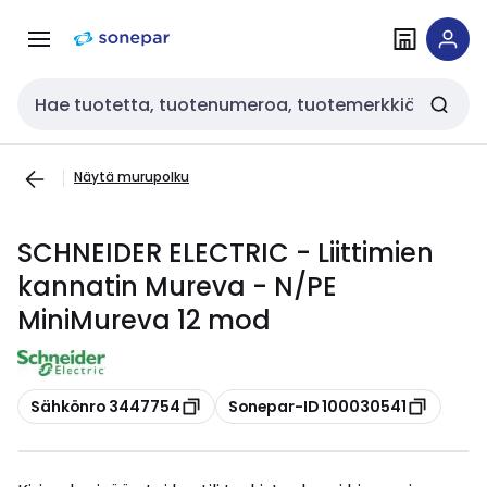
Siirry
Siirry
navigointiin
sisältöön
Haku
Näytä murupolku
SCHNEIDER ELECTRIC - Liittimien
kannatin Mureva - N/PE
MiniMureva 12 mod
Kopioi
Kopioi
Sähkönro 3447754
Sonepar-ID 100030541