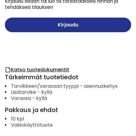
Kirjaudu sisään tai luo tili tarkistaaksesi hinnan ja
tehdäksesi tilauksen
Kirjaudu
Katso tuotedokumentit
Tärkeimmät tuotetiedot
Tarvikkeen/varaosan tyyppi
-
asennuskehys
Lisätarvike
-
kyllä
Varaosa
-
kyllä
Pakkaus ja ehdot
10
kpl
Vakiokäyttötuote