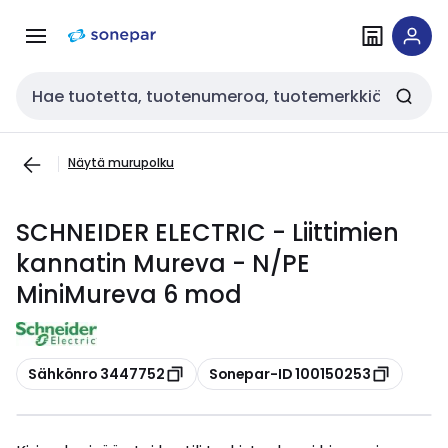
Siirry
Siirry
navigointiin
sisältöön
Haku
Näytä murupolku
SCHNEIDER ELECTRIC - Liittimien
kannatin Mureva - N/PE
MiniMureva 6 mod
Kopioi
Kopioi
Sähkönro 3447752
Sonepar-ID 100150253