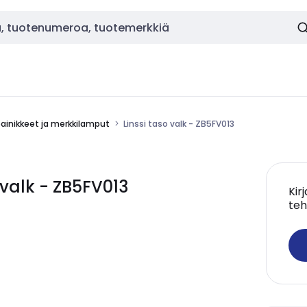
painikkeet ja merkkilamput
Linssi taso valk - ZB5FV013
 valk - ZB5FV013
Kir
teh