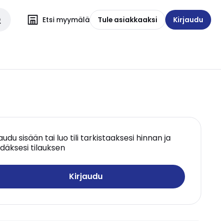
Etsi myymälä
Tule asiakkaaksi
Kirjaudu
jaudu sisään tai luo tili tarkistaaksesi hinnan ja
däksesi tilauksen
Kirjaudu