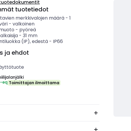
tuotedokumentit
mmät tuotetiedot
tavien merkkivalojen määrä
-
1
väri
-
valkoinen
n muoto
-
pyöreä
alkaisija
-
31
mm
ntiluokka (IP), edestä
-
IP66
s ja ehdot
äyttötuote
ilijalanjälki
₂-eq
Toimittajan ilmoittama