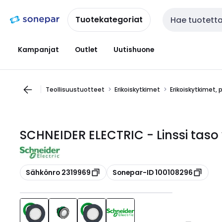
Siirry
Siirry
navigointiin
sisältöön
Tuotekategoriat
Haku
Kampanjat
Outlet
Uutishuone
Teollisuustuotteet
Erikoiskytkimet
Erikoiskytkimet, 
SCHNEIDER ELECTRIC - Linssi taso
Kopioi
Kopioi
Sähkönro 2319969
Sonepar-ID 100108296