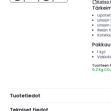
Katso 
Tärkei
Upotet
Linssin 
Linssi
Reiän h
Koteloi
Pakkau
1
kpl
Vakiok
Tuotteen hi
0,2 Kg CO
Tuotetiedot
Tekniset tiedot