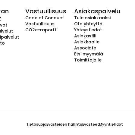
kan
Vastuullisuus
Asiakaspalvelu
t
Code of Conduct
Tule asiakkaaksi
Vastuullisuus
Ota yhteyttä
avat
CO2e-raportti
Yhteystiedot
lvelut
Asiakastili
ipalvelut
Asiakkaalle
to
Associate
Etsi myymälä
Toimittajalle
Tietosuoja
Evästeiden hallinta
Evästeet
Myyntiehdot