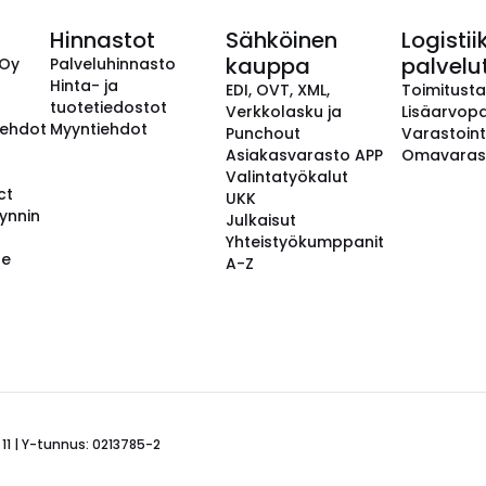
Hinnastot
Sähköinen
Logistii
kauppa
palvelu
 Oy
Palveluhinnasto
Hinta- ja
EDI, OVT, XML,
Toimitust
tuotetiedostot
Verkkolasku ja
Lisäarvopa
aehdot
Myyntiehdot
Punchout
Varastoint
Asiakasvarasto APP
Omavaras
Valintatyökalut
ct
UKK
ynnin
Julkaisut
Yhteistyökumppanit
se
A-Z
 11 | Y-tunnus: 0213785-2