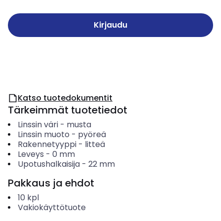
Kirjaudu
Katso tuotedokumentit
Tärkeimmät tuotetiedot
Linssin väri
-
musta
Linssin muoto
-
pyöreä
Rakennetyyppi
-
litteä
Leveys
-
0
mm
Upotushalkaisija
-
22
mm
Pakkaus ja ehdot
10
kpl
Vakiokäyttötuote