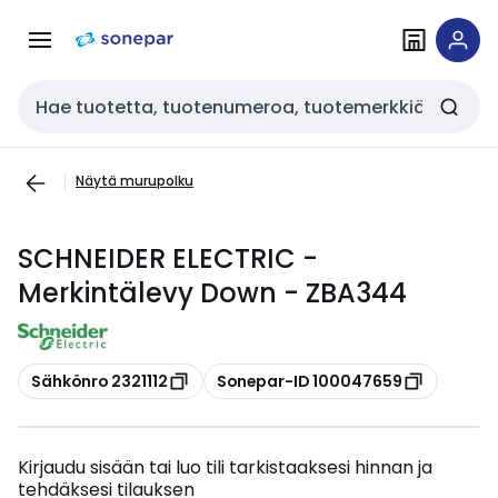
Siirry
Siirry
navigointiin
sisältöön
Haku
Näytä murupolku
SCHNEIDER ELECTRIC -
Merkintälevy Down - ZBA344
Kopioi
Kopioi
Sähkönro 2321112
Sonepar-ID 100047659
Kirjaudu sisään tai luo tili tarkistaaksesi hinnan ja
tehdäksesi tilauksen