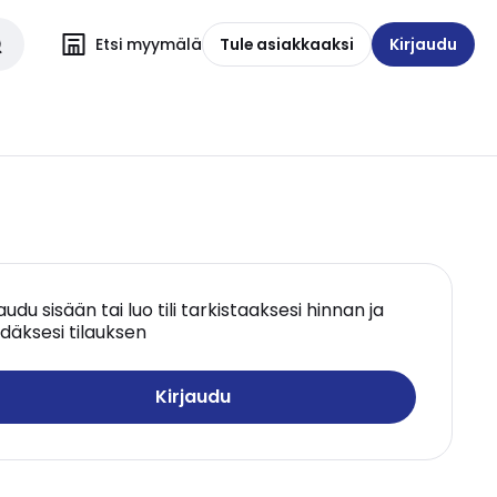
Etsi myymälä
Tule asiakkaaksi
Kirjaudu
jaudu sisään tai luo tili tarkistaaksesi hinnan ja
däksesi tilauksen
Kirjaudu