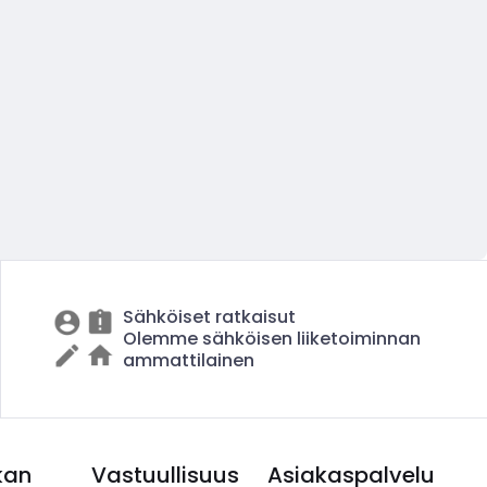
Sähköiset ratkaisut
Olemme sähköisen liiketoiminnan
ammattilainen
kan
Vastuullisuus
Asiakaspalvelu