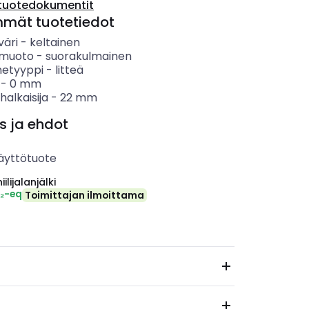
tuotedokumentit
mmät tuotetiedot
väri
-
keltainen
n muoto
-
suorakulmainen
etyyppi
-
litteä
-
0
mm
alkaisija
-
22
mm
s ja ehdot
äyttötuote
ilijalanjälki
O₂-eq
Toimittajan ilmoittama