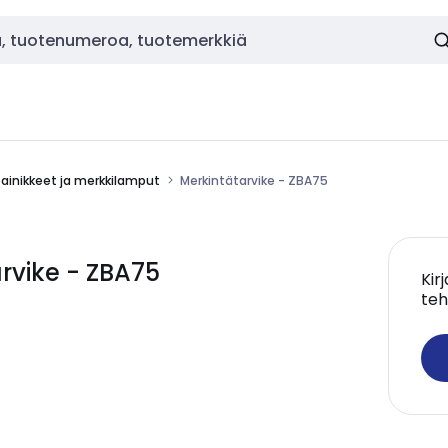
painikkeet ja merkkilamput
Merkintätarvike - ZBA75
rvike - ZBA75
Kir
teh