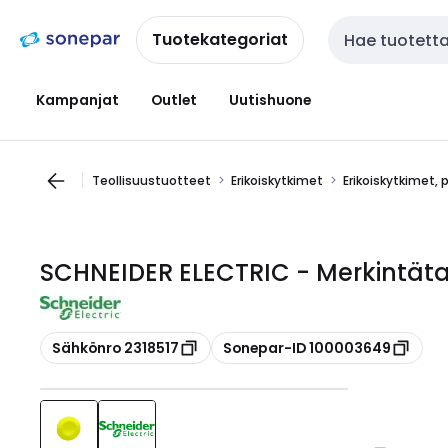
Siirry
Siirry
navigointiin
sisältöön
Tuotekategoriat
Haku
Kampanjat
Outlet
Uutishuone
Teollisuustuotteet
Erikoiskytkimet
Erikoiskytkimet, 
SCHNEIDER ELECTRIC - Merkintäta
Kopioi
Kopioi
Sähkönro 2318517
Sonepar-ID 100003649