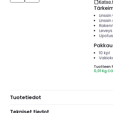
Katso 
Tärkei
Linssin 
Linssi
Rakenn
Leveys
Upotush
Pakkau
10
kpl
Vakiok
Tuotteen hi
0,01 Kg C
Tuotetiedot
Tekniset tiedot