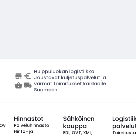
Huippuluokan logistiikka
Joustavat kuljetuspalvelut ja
varmat toimitukset kaikkialle
Suomeen.
Hinnastot
Sähköinen
Logistii
kauppa
palvelu
 Oy
Palveluhinnasto
Hinta- ja
EDI, OVT, XML,
Toimitust