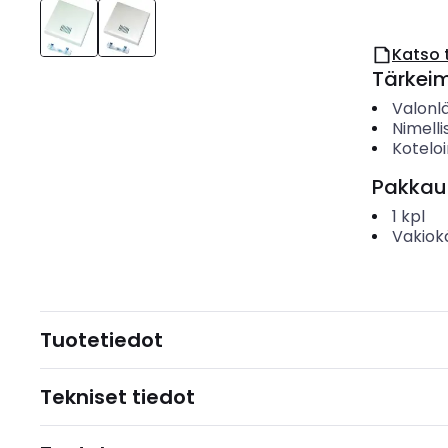
Katso 
Tärkei
Valonl
Nimelli
Koteloi
Pakkau
1
kpl
Vakiok
Tuotetiedot
Tekniset tiedot