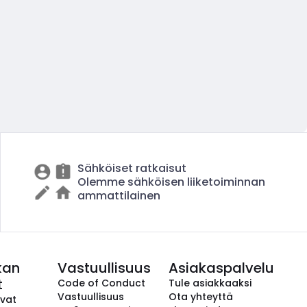
Sähköiset ratkaisut
Olemme sähköisen liiketoiminnan
ammattilainen
kan
Vastuullisuus
Asiakaspalvelu
t
Code of Conduct
Tule asiakkaaksi
Vastuullisuus
Ota yhteyttä
avat