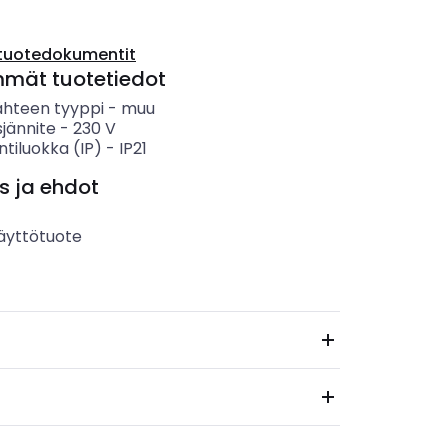
tuotedokumentit
mmät tuotetiedot
ähteen tyyppi
-
muu
sjännite
-
230
V
ntiluokka (IP)
-
IP21
s ja ehdot
äyttötuote