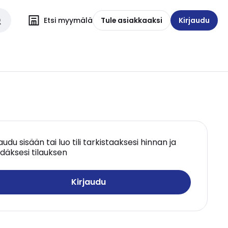
Etsi myymälä
Tule asiakkaaksi
Kirjaudu
jaudu sisään tai luo tili tarkistaaksesi hinnan ja
däksesi tilauksen
Kirjaudu