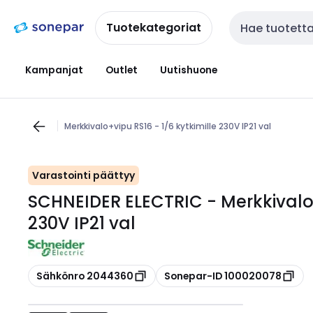
Siirry
Siirry
navigointiin
sisältöön
Tuotekategoriat
Haku
Kampanjat
Outlet
Uutishuone
Merkkivalo+vipu RS16 - 1/6 kytkimille 230V IP21 val
Varastointi päättyy
SCHNEIDER ELECTRIC - Merkkivalo+
230V IP21 val
Kopioi
Kopioi
Sähkönro 2044360
Sonepar-ID 100020078