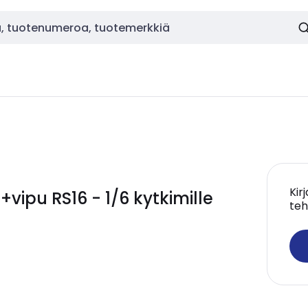
Kir
vipu RS16 - 1/6 kytkimille
teh