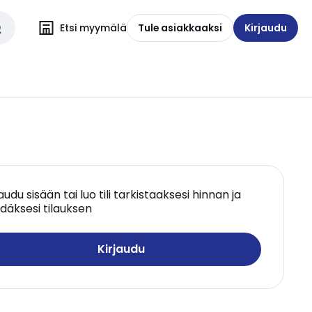
Etsi myymälä
Tule asiakkaaksi
Kirjaudu
jaudu sisään tai luo tili tarkistaaksesi hinnan ja
däksesi tilauksen
Kirjaudu