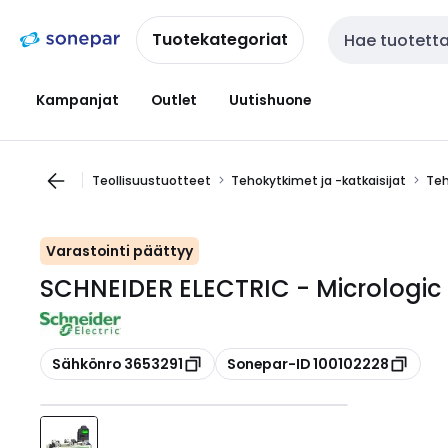
Siirry
Siirry
navigointiin
sisältöön
Tuotekategoriat
Haku
Kampanjat
Outlet
Uutishuone
Teollisuustuotteet
Tehokytkimet ja -katkaisijat
Teh
Varastointi päättyy
SCHNEIDER ELECTRIC - Micrologic
Kopioi
Kopioi
Sähkönro 3653291
Sonepar-ID 100102228