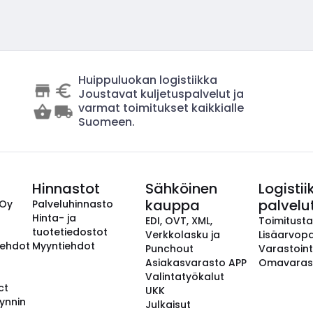
Huippuluokan logistiikka
Joustavat kuljetuspalvelut ja
varmat toimitukset kaikkialle
Suomeen.
Hinnastot
Sähköinen
Logistii
kauppa
palvelu
 Oy
Palveluhinnasto
Hinta- ja
EDI, OVT, XML,
Toimitust
tuotetiedostot
Verkkolasku ja
Lisäarvopa
aehdot
Myyntiehdot
Punchout
Varastoint
Asiakasvarasto APP
Omavaras
Valintatyökalut
ct
UKK
ynnin
Julkaisut