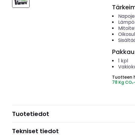
Tärkei
Napoje
Lämpör
Mitoite
Oikosu
Sisält
Pakkau
1
kpl
Vakiok
Tuotteen hi
78 Kg CO₂
Tuotetiedot
Tekniset tiedot