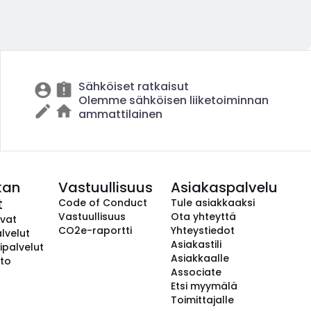
Sähköiset ratkaisut
Olemme sähköisen liiketoiminnan
ammattilainen
kan
Vastuullisuus
Asiakaspalvelu
t
Code of Conduct
Tule asiakkaaksi
Vastuullisuus
Ota yhteyttä
avat
CO2e-raportti
Yhteystiedot
lvelut
Asiakastili
ipalvelut
Asiakkaalle
to
Associate
Etsi myymälä
Toimittajalle