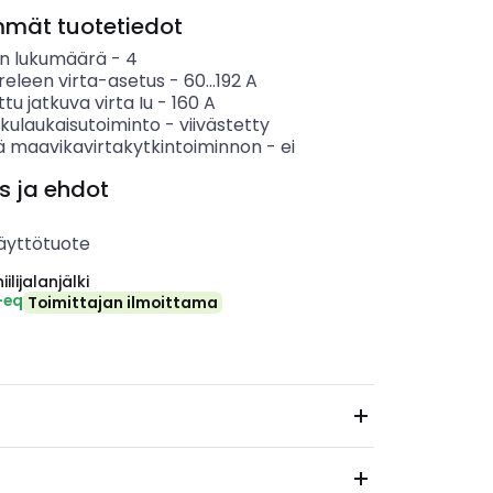
mmät tuotetiedot
n lukumäärä
-
4
eleen virta-asetus
-
60...192
A
ttu jatkuva virta Iu
-
160
A
lkulaukaisutoiminto
-
viivästetty
ää maavikavirtakytkintoiminnon
-
ei
s ja ehdot
äyttötuote
ilijalanjälki
-eq
Toimittajan ilmoittama