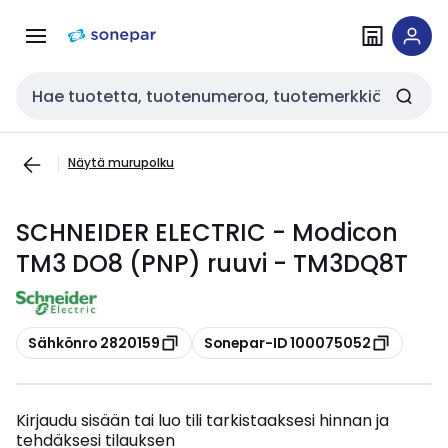
Siirry
Siirry
navigointiin
sisältöön
Haku
Näytä murupolku
SCHNEIDER ELECTRIC - Modicon
TM3 DO8 (PNP) ruuvi - TM3DQ8T
Kopioi
Kopioi
Sähkönro 2820159
Sonepar-ID 100075052
Kirjaudu sisään tai luo tili tarkistaaksesi hinnan ja
tehdäksesi tilauksen