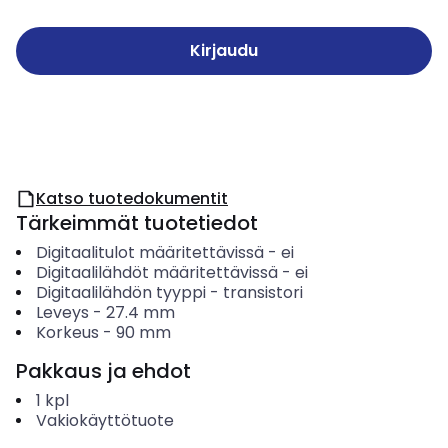
Kirjaudu
Katso tuotedokumentit
Tärkeimmät tuotetiedot
Digitaalitulot määritettävissä
-
ei
Digitaalilähdöt määritettävissä
-
ei
Digitaalilähdön tyyppi
-
transistori
Leveys
-
27.4
mm
Korkeus
-
90
mm
Pakkaus ja ehdot
1
kpl
Vakiokäyttötuote