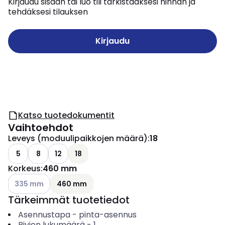
Kirjaudu sisään tai luo tili tarkistaaksesi hinnan ja
tehdäksesi tilauksen
Kirjaudu
Katso tuotedokumentit
Vaihtoehdot
Leveys (moduulipaikkojen määrä)
:
18
5
8
12
18
Korkeus
:
460 mm
Katso käytettävissä olevat vaihtoehdot
335 mm
460 mm
Tärkeimmät tuotetiedot
Asennustapa
-
pinta-asennus
Rivien lukumäärä
-
1