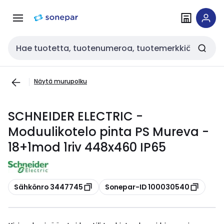
Siirry
Siirry
navigointiin
sisältöön
Haku
Näytä murupolku
SCHNEIDER ELECTRIC -
Moduulikotelo pinta PS Mureva -
18+1mod 1riv 448x460 IP65
Kopioi
Kopioi
Sähkönro 3447745
Sonepar-ID 100030540