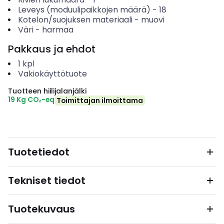
Leveys (moduulipaikkojen määrä)
-
18
Kotelon/suojuksen materiaali
-
muovi
Väri
-
harmaa
Pakkaus ja ehdot
1
kpl
Vakiokäyttötuote
Tuotteen hiilijalanjälki
19 Kg CO₂-eq
Toimittajan ilmoittama
Tuotetiedot
Tekniset tiedot
Tuotekuvaus