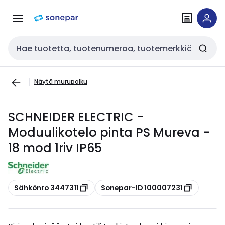
Siirry
Siirry
navigointiin
sisältöön
Haku
Näytä murupolku
SCHNEIDER ELECTRIC -
Moduulikotelo pinta PS Mureva -
18 mod 1riv IP65
Kopioi
Kopioi
Sähkönro 3447311
Sonepar-ID 100007231