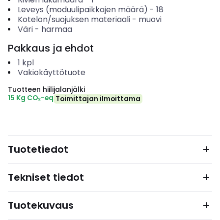
Leveys (moduulipaikkojen määrä)
-
18
Kotelon/suojuksen materiaali
-
muovi
Väri
-
harmaa
Pakkaus ja ehdot
1
kpl
Vakiokäyttötuote
Tuotteen hiilijalanjälki
15 Kg CO₂-eq
Toimittajan ilmoittama
Tuotetiedot
Tekniset tiedot
Tuotekuvaus