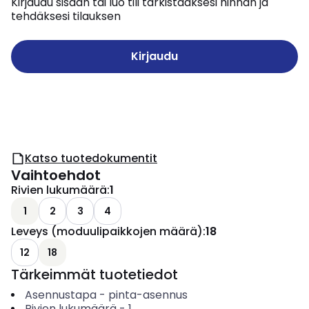
Kirjaudu sisään tai luo tili tarkistaaksesi hinnan ja
tehdäksesi tilauksen
Kirjaudu
Katso tuotedokumentit
Vaihtoehdot
Rivien lukumäärä
:
1
1
2
3
4
Leveys (moduulipaikkojen määrä)
:
18
12
18
Tärkeimmät tuotetiedot
Asennustapa
-
pinta-asennus
Rivien lukumäärä
-
1