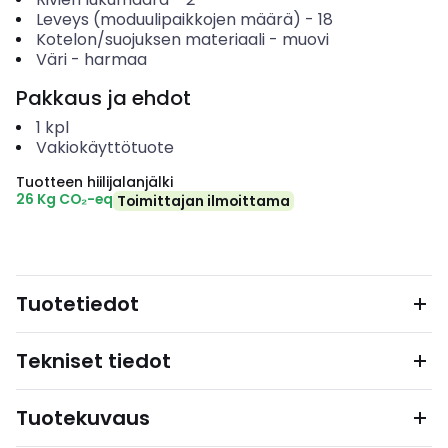
Leveys (moduulipaikkojen määrä)
-
18
Kotelon/suojuksen materiaali
-
muovi
Väri
-
harmaa
Pakkaus ja ehdot
1
kpl
Vakiokäyttötuote
Tuotteen hiilijalanjälki
26 Kg CO₂-eq
Toimittajan ilmoittama
Tuotetiedot
Tekniset tiedot
Tuotekuvaus