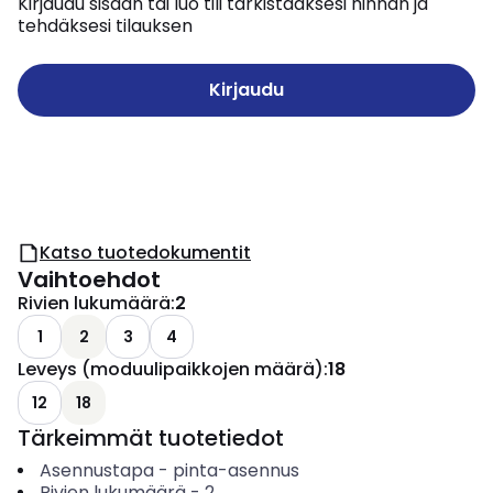
Kirjaudu sisään tai luo tili tarkistaaksesi hinnan ja
tehdäksesi tilauksen
Kirjaudu
Katso tuotedokumentit
Vaihtoehdot
Rivien lukumäärä
:
2
1
2
3
4
Leveys (moduulipaikkojen määrä)
:
18
12
18
Tärkeimmät tuotetiedot
Asennustapa
-
pinta-asennus
Rivien lukumäärä
-
2