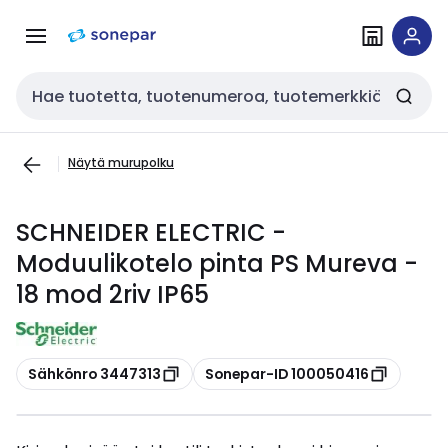
Siirry
Siirry
navigointiin
sisältöön
Haku
Näytä murupolku
SCHNEIDER ELECTRIC -
Moduulikotelo pinta PS Mureva -
18 mod 2riv IP65
Kopioi
Kopioi
Sähkönro 3447313
Sonepar-ID 100050416