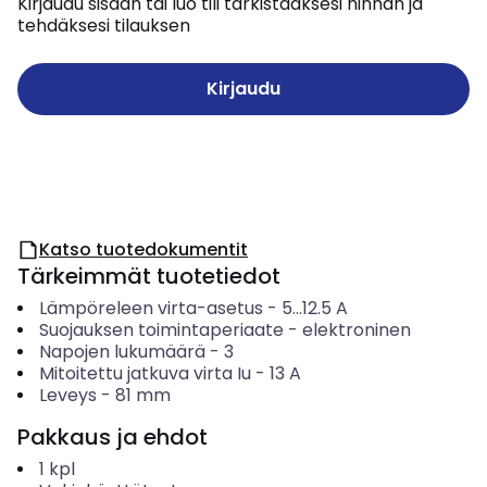
Kirjaudu sisään tai luo tili tarkistaaksesi hinnan ja
tehdäksesi tilauksen
Kirjaudu
Katso tuotedokumentit
Tärkeimmät tuotetiedot
Lämpöreleen virta-asetus
-
5...12.5
A
Suojauksen toimintaperiaate
-
elektroninen
Napojen lukumäärä
-
3
Mitoitettu jatkuva virta Iu
-
13
A
Leveys
-
81
mm
Pakkaus ja ehdot
1
kpl