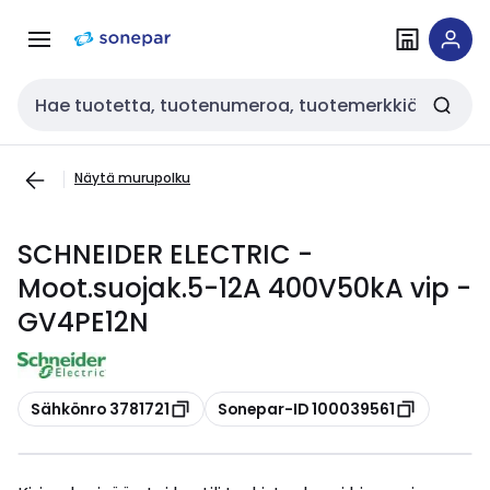
Siirry
Siirry
navigointiin
sisältöön
Haku
Näytä murupolku
SCHNEIDER ELECTRIC -
Moot.suojak.5-12A 400V50kA vip -
GV4PE12N
Kopioi
Kopioi
Sähkönro 3781721
Sonepar-ID 100039561