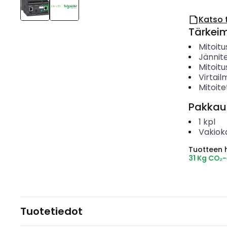
Katso 
Tärkei
Mitoitu
Jännit
Mitoitu
Virtail
Mitoite
Pakkau
1
kpl
Vakiok
Tuotteen hi
31 Kg CO₂
Tuotetiedot