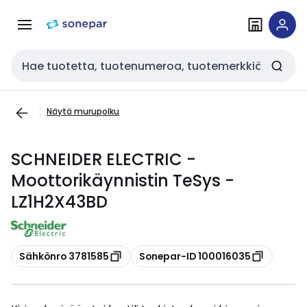
Siirry
Siirry
navigointiin
sisältöön
Haku
Näytä murupolku
SCHNEIDER ELECTRIC -
Moottorikäynnistin TeSys -
LZ1H2X43BD
Kopioi
Kopioi
Sähkönro 3781585
Sonepar-ID 100016035