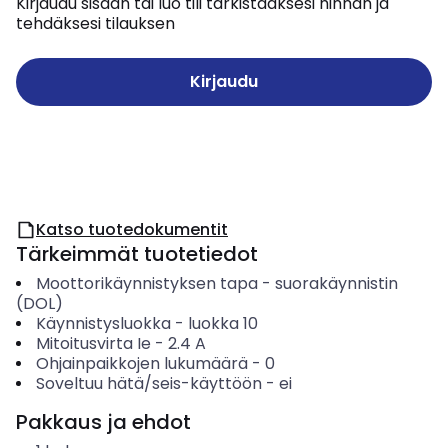
Kirjaudu sisään tai luo tili tarkistaaksesi hinnan ja
tehdäksesi tilauksen
Kirjaudu
Katso tuotedokumentit
Tärkeimmät tuotetiedot
Moottorikäynnistyksen tapa
-
suorakäynnistin
(DOL)
Käynnistysluokka
-
luokka 10
Mitoitusvirta Ie
-
2.4
A
Ohjainpaikkojen lukumäärä
-
0
Soveltuu hätä/seis-käyttöön
-
ei
Pakkaus ja ehdot