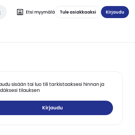
Etsi myymälä
Tule asiakkaaksi
Kirjaudu
jaudu sisään tai luo tili tarkistaaksesi hinnan ja
däksesi tilauksen
Kirjaudu