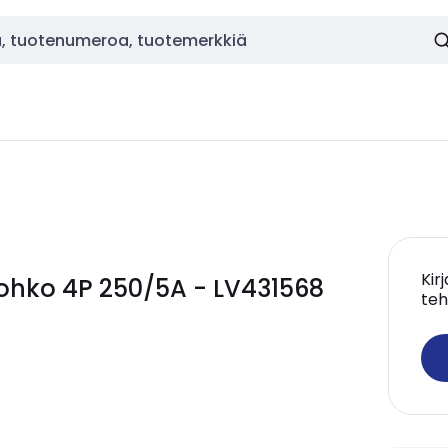
Kir
ohko 4P 250/5A - LV431568
teh