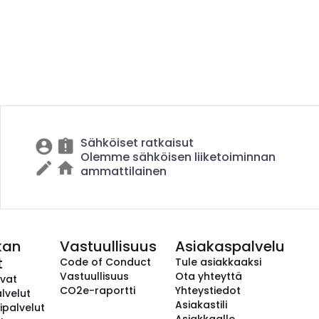
Sähköiset ratkaisut
Olemme sähköisen liiketoiminnan
ammattilainen
kan
Vastuullisuus
Asiakaspalvelu
t
Code of Conduct
Tule asiakkaaksi
Vastuullisuus
Ota yhteyttä
avat
CO2e-raportti
Yhteystiedot
lvelut
Asiakastili
ipalvelut