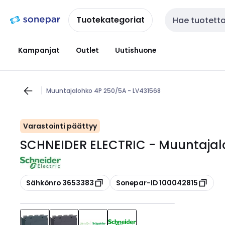
Siirry
Siirry
navigointiin
sisältöön
Tuotekategoriat
Haku
Kampanjat
Outlet
Uutishuone
Muuntajalohko 4P 250/5A - LV431568
Varastointi päättyy
SCHNEIDER ELECTRIC - Muuntajal
Kopioi
Kopioi
Sähkönro 3653383
Sonepar-ID 100042815