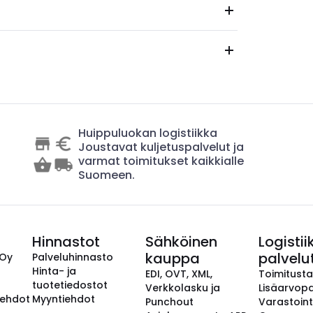
Huippuluokan logistiikka
Joustavat kuljetuspalvelut ja
varmat toimitukset kaikkialle
Suomeen.
Hinnastot
Sähköinen
Logistii
kauppa
palvelu
 Oy
Palveluhinnasto
Hinta- ja
EDI, OVT, XML,
Toimitust
tuotetiedostot
Verkkolasku ja
Lisäarvopa
aehdot
Myyntiehdot
Punchout
Varastoint