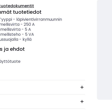
tuotedokumentit
mmät tuotetiedot
 Tyyppi
-
läpivientivirranmuunnin
mellisvirta
-
250
A
imellisvirta
-
5
A
imellisteho
-
5
VA
ussuojalla
-
kyllä
s ja ehdot
äyttötuote