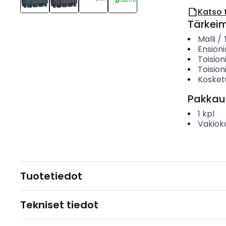
Katso 
Tärkei
Malli /
Ensiöni
Toision
Toision
Kosket
Pakkau
1
kpl
Vakiok
Tuotetiedot
Tekniset tiedot