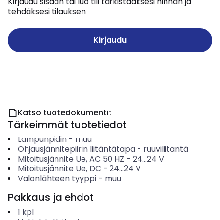
Kirjaudu sisään tai luo tili tarkistaaksesi hinnan ja
tehdäksesi tilauksen
Kirjaudu
Katso tuotedokumentit
Tärkeimmät tuotetiedot
Lampunpidin
-
muu
Ohjausjännitepiirin liitäntätapa
-
ruuviliitäntä
Mitoitusjännite Ue, AC 50 HZ
-
24...24
V
Mitoitusjännite Ue, DC
-
24...24
V
Valonlähteen tyyppi
-
muu
Pakkaus ja ehdot
1
kpl