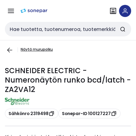
Siirry
Siirry
navigointiin
sisältöön
Haku
Näytä murupolku
SCHNEIDER ELECTRIC -
Numeronäytön runko bcd/latch -
ZA2VA12
Kopioi
Kopioi
Sähkönro 2319498
Sonepar-ID 100127227