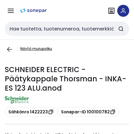
Siirry
Siirry
navigointiin
sisältöön
Haku
Näytä murupolku
SCHNEIDER ELECTRIC -
Päätykappale Thorsman - INKA-
ES 123 ALU.anod
Kopioi
Kopioi
Sähkönro 1422223
Sonepar-ID 100100782