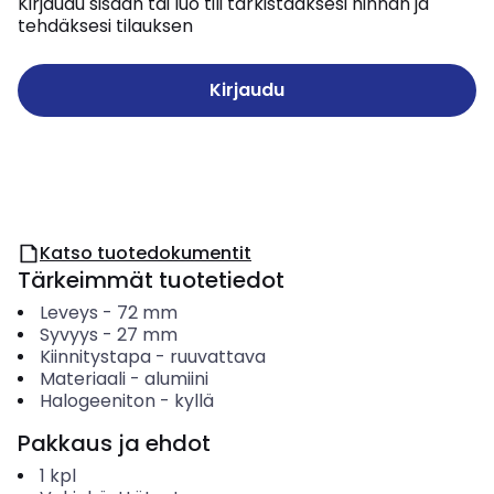
Kirjaudu sisään tai luo tili tarkistaaksesi hinnan ja
tehdäksesi tilauksen
Kirjaudu
Katso tuotedokumentit
Tärkeimmät tuotetiedot
Leveys
-
72
mm
Syvyys
-
27
mm
Kiinnitystapa
-
ruuvattava
Materiaali
-
alumiini
Halogeeniton
-
kyllä
Pakkaus ja ehdot
1
kpl