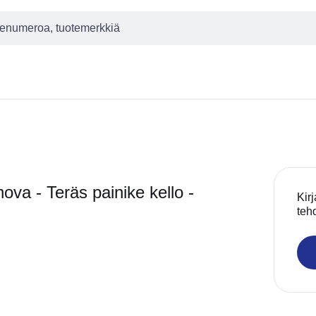
 - Teräs painike kello -
Kirj
teh