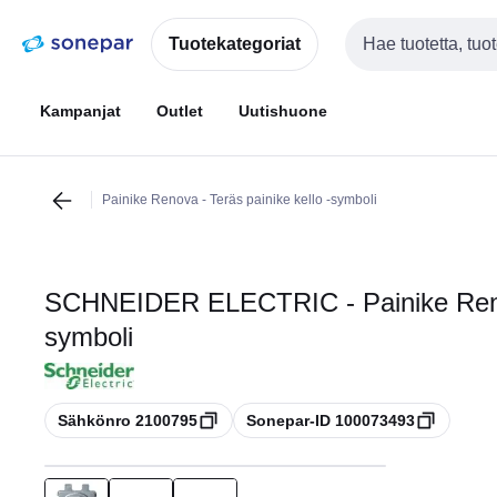
Siirry
Siirry
navigointiin
sisältöön
Tuotekategoriat
Haku
Kampanjat
Outlet
Uutishuone
Painike Renova - Teräs painike kello -symboli
SCHNEIDER ELECTRIC - Painike Renova
symboli
Kopioi
Kopioi
Sähkönro 2100795
Sonepar-ID 100073493