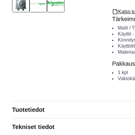
Katso t
Tärkeimm
Malli / 
Käyttö
Kiinnity
Käyttöti
Materiaa
Pakkaus
1
kpl
Vakiokä
Tuotetiedot
Tekniset tiedot