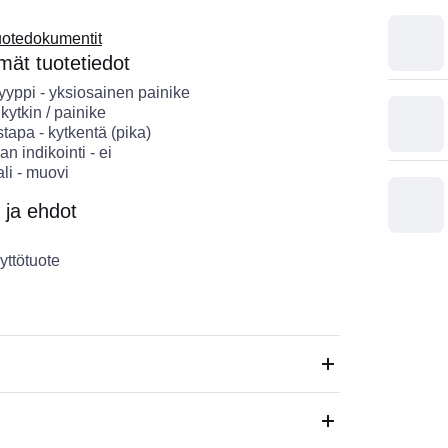
uotedokumentit
ät tuotetiedot
Tyyppi
-
yksiosainen painike
-
kytkin / painike
stapa
-
kytkentä (pika)
lan indikointi
-
ei
li
-
muovi
 ja ehdot
yttötuote