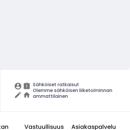
Sähköiset ratkaisut
Olemme sähköisen liiketoiminnan
ammattilainen
kan
Vastuullisuus
Asiakaspalvelu