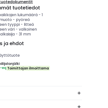
tuotedokumentit
mmät tuotetiedot
paikkojen lukumäärä
-
1
n muoto
-
pyöreä
keen tyyppi
-
litteä
een väri
-
valkoinen
alkaisija
-
31
mm
s ja ehdot
äyttötuote
ilijalanjälki
₂-eq
Toimittajan ilmoittama