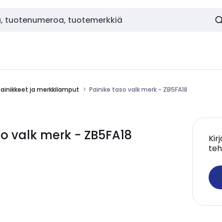
painikkeet ja merkkilamput
Painike taso valk merk - ZB5FA18
o valk merk - ZB5FA18
Kir
teh