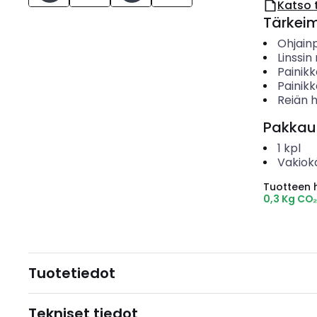
Katso 
Tärkei
Ohjain
Linssi
Painik
Painikk
Reiän h
Pakkau
1
kpl
Vakiok
Tuotteen hi
0,3 Kg CO
Tuotetiedot
Tekniset tiedot