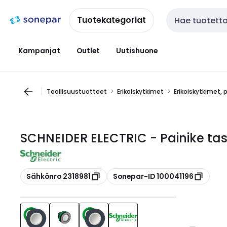
Siirry
Siirry
navigointiin
sisältöön
Tuotekategoriat
Haku
Kampanjat
Outlet
Uutishuone
Teollisuustuotteet
Erikoiskytkimet
Erikoiskytkimet, 
SCHNEIDER ELECTRIC - Painike tas
Kopioi
Kopioi
Sähkönro 2318981
Sonepar-ID 100041196