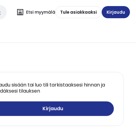
Etsi myymälä
Tule asiakkaaksi
Kirjaudu
jaudu sisään tai luo tili tarkistaaksesi hinnan ja
däksesi tilauksen
Kirjaudu