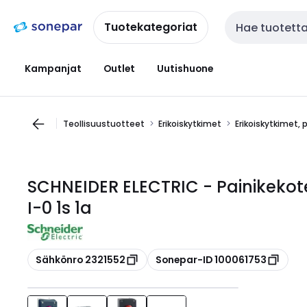
Siirry
Siirry
navigointiin
sisältöön
Tuotekategoriat
Haku
Kampanjat
Outlet
Uutishuone
Teollisuustuotteet
Erikoiskytkimet
Erikoiskytkimet, 
SCHNEIDER ELECTRIC - Painikekot
I-0 1s 1a
Kopioi
Kopioi
Sähkönro 2321552
Sonepar-ID 100061753