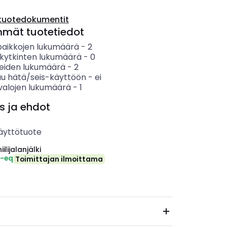
tuotedokumentit
mmät tuotetiedot
paikkojen lukumäärä
-
2
akytkinten lukumäärä
-
0
keiden lukumäärä
-
2
uu hätä/seis-käyttöön
-
ei
valojen lukumäärä
-
1
s ja ehdot
äyttötuote
ilijalanjälki
₂-eq
Toimittajan ilmoittama