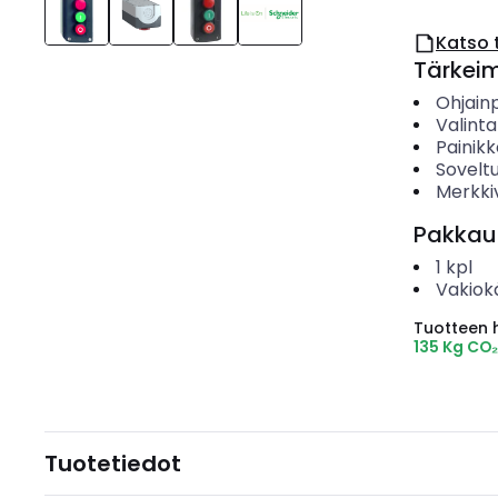
Katso 
Tärkei
Ohjain
Valint
Painik
Sovelt
Merkki
Pakkau
1
kpl
Vakiok
Tuotteen hi
135 Kg CO
Tuotetiedot