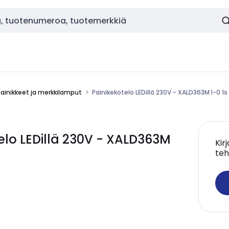
painikkeet ja merkkilamput
Painikekotelo LEDillä 230V - XALD363M I-0 1s
elo LEDillä 230V - XALD363M
Kir
teh