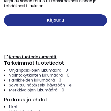
Kirjaudu sisään tai luo tili tarkistaaksesi hinnan ja
tehdäksesi tilauksen
Kirjaudu
Katso tuotedokumentit
Tärkeimmät tuotetiedot
Ohjainpaikkojen lukumäärä
-
3
Valintakytkinten lukumäärä
-
0
Painikkeiden lukumäärä
-
3
Soveltuu hätä/seis-käyttöön
-
ei
Merkkivalojen lukumäärä
-
0
Pakkaus ja ehdot
1
kpl