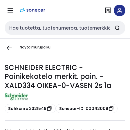
Siirry
Siirry
navigointiin
sisältöön
Haku
Näytä murupolku
SCHNEIDER ELECTRIC -
Painikekotelo merkit. pain. -
XALD334 OIKEA-0-VASEN 2s 1a
Kopioi
Kopioi
Sähkönro 2321548
Sonepar-ID 100042009