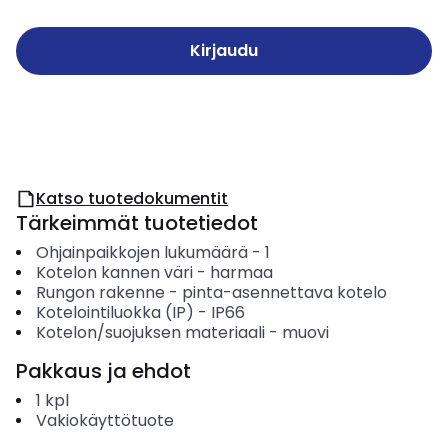
Kirjaudu
Katso tuotedokumentit
Tärkeimmät tuotetiedot
Ohjainpaikkojen lukumäärä
-
1
Kotelon kannen väri
-
harmaa
Rungon rakenne
-
pinta-asennettava kotelo
Kotelointiluokka (IP)
-
IP66
Kotelon/suojuksen materiaali
-
muovi
Pakkaus ja ehdot
1
kpl
Vakiokäyttötuote