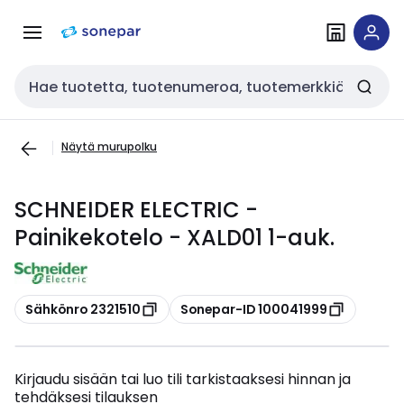
Siirry
Siirry
navigointiin
sisältöön
Haku
Näytä murupolku
SCHNEIDER ELECTRIC -
Painikekotelo - XALD01 1-auk.
Kopioi
Kopioi
Sähkönro 2321510
Sonepar-ID 100041999
Kirjaudu sisään tai luo tili tarkistaaksesi hinnan ja
tehdäksesi tilauksen