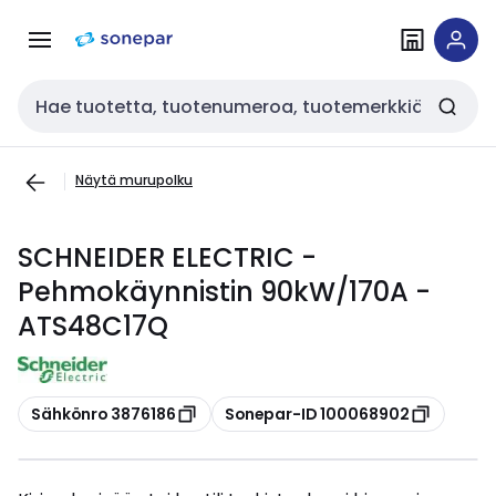
Siirry
Siirry
navigointiin
sisältöön
Haku
Näytä murupolku
SCHNEIDER ELECTRIC -
Pehmokäynnistin 90kW/170A -
ATS48C17Q
Kopioi
Kopioi
Sähkönro 3876186
Sonepar-ID 100068902