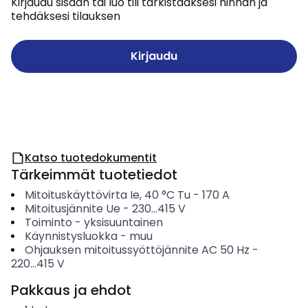
Kirjaudu sisään tai luo tili tarkistaaksesi hinnan ja
tehdäksesi tilauksen
Kirjaudu
Katso tuotedokumentit
Tärkeimmät tuotetiedot
Mitoituskäyttövirta Ie, 40 °C Tu
-
170
A
Mitoitusjännite Ue
-
230...415
V
Toiminto
-
yksisuuntainen
Käynnistysluokka
-
muu
Ohjauksen mitoitussyöttöjännite AC 50 Hz
-
220...415
V
Pakkaus ja ehdot