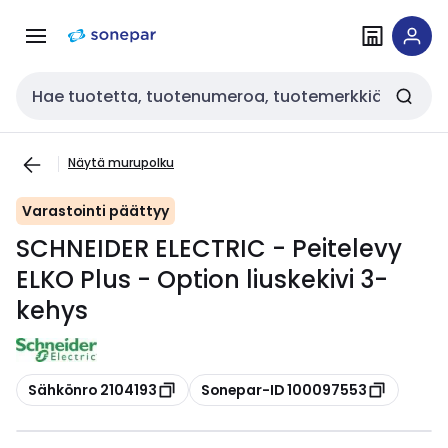
Siirry
Siirry
navigointiin
sisältöön
Haku
Näytä murupolku
Varastointi päättyy
SCHNEIDER ELECTRIC - Peitelevy
ELKO Plus - Option liuskekivi 3-
kehys
Kopioi
Kopioi
Sähkönro 2104193
Sonepar-ID 100097553