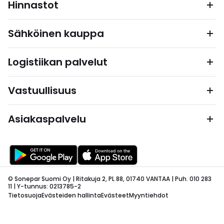
Hinnastot
Sähköinen kauppa
Logistiikan palvelut
Vastuullisuus
Asiakaspalvelu
© Sonepar Suomi Oy | Ritakuja 2, PL 88, 01740 VANTAA | Puh. 010 283
11 | Y-tunnus: 0213785-2
Tietosuoja
Evästeiden hallinta
Evästeet
Myyntiehdot