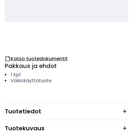
Katso tuotedokumentit
Pakkaus ja ehdot
1
kpl
Vakiokäyttötuote
Tuotetiedot
Tuotekuvaus