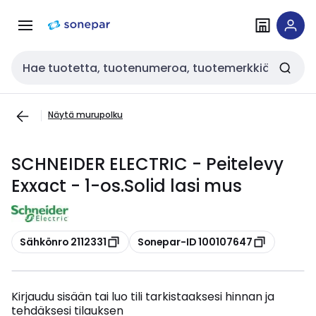
Siirry
Siirry
navigointiin
sisältöön
Haku
Näytä murupolku
SCHNEIDER ELECTRIC - Peitelevy
Exxact - 1-os.Solid lasi mus
Kopioi
Kopioi
Sähkönro 2112331
Sonepar-ID 100107647
Kirjaudu sisään tai luo tili tarkistaaksesi hinnan ja
tehdäksesi tilauksen