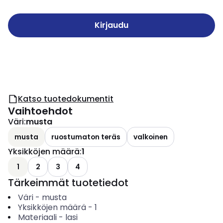
Kirjaudu
Katso tuotedokumentit
Vaihtoehdot
Väri
:
musta
musta
ruostumaton teräs
valkoinen
Yksikköjen määrä
:
1
1
2
3
4
Tärkeimmät tuotetiedot
Väri
-
musta
Yksikköjen määrä
-
1
Materiaali
-
lasi