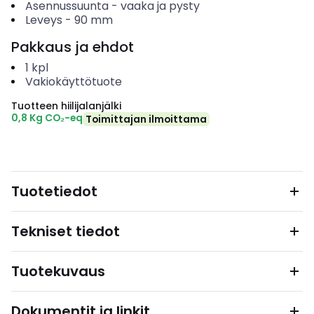
Asennussuunta
-
vaaka ja pysty
Leveys
-
90
mm
Pakkaus ja ehdot
1
kpl
Vakiokäyttötuote
Tuotteen hiilijalanjälki
0,8 Kg CO₂-eq
Toimittajan ilmoittama
Tuotetiedot
Tekniset tiedot
Tuotekuvaus
Dokumentit ja linkit