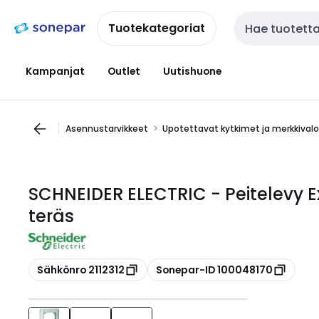
Siirry
Siirry
navigointiin
sisältöön
Tuotekategoriat
Haku
Kampanjat
Outlet
Uutishuone
Asennustarvikkeet
Upotettavat kytkimet ja merkkival
SCHNEIDER ELECTRIC - Peitelevy Ex
teräs
Kopioi
Kopioi
Sähkönro 2112312
Sonepar-ID 100048170