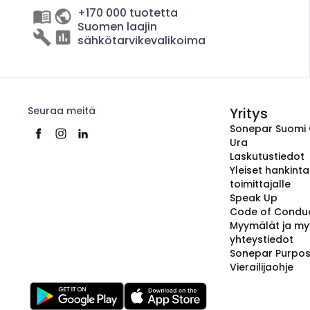
+170 000 tuotetta
Suomen laajin
sähkötarvikevalikoima
Seuraa meitä
Yritys
Sonepar Suomi
Ura
Laskutustiedot
Yleiset hankint
toimittajalle
Speak Up
Code of Condu
Myymälät ja my
yhteystiedot
Sonepar Purpo
Vierailijaohje