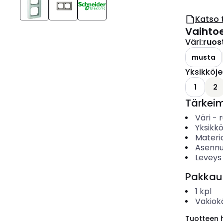
Katso 
Vaihto
Väri
:
ruos
musta
Yksikköj
1
2
Tärkei
Väri
-
Yksikk
Materia
Asennu
Leveys
Pakkau
1
kpl
Vakiok
Tuotteen hi