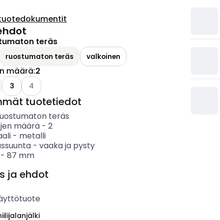
tuotedokumentit
ehdot
tumaton teräs
ruostumaton teräs
valkoinen
en määrä
:
2
Katso käytettävissä olevat vaihtoehdot
3
4
mmät tuotetiedot
ruostumaton teräs
öjen määrä
-
2
ali
-
metalli
ssuunta
-
vaaka ja pysty
-
87
mm
s ja ehdot
äyttötuote
ilijalanjälki