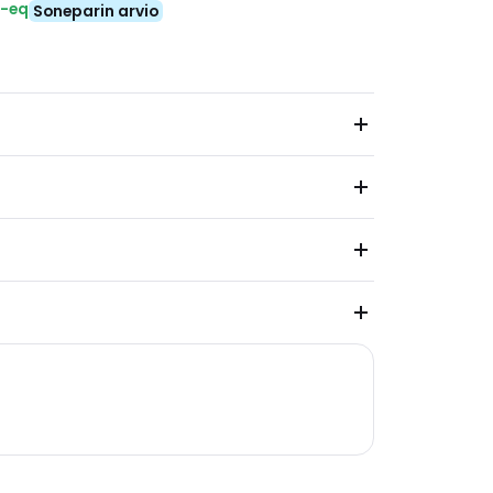
₂-eq
Soneparin arvio