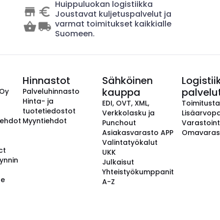
Huippuluokan logistiikka
Joustavat kuljetuspalvelut ja
varmat toimitukset kaikkialle
Suomeen.
Hinnastot
Sähköinen
Logistii
kauppa
palvelu
 Oy
Palveluhinnasto
Hinta- ja
EDI, OVT, XML,
Toimitust
tuotetiedostot
Verkkolasku ja
Lisäarvopa
aehdot
Myyntiehdot
Punchout
Varastoint
Asiakasvarasto APP
Omavaras
Valintatyökalut
ct
UKK
ynnin
Julkaisut
Yhteistyökumppanit
se
A-Z