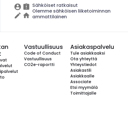
Sähköiset ratkaisut
Olemme sähköisen liiketoiminnan
ammattilainen
kan
Vastuullisuus
Asiakaspalvelu
t
Code of Conduct
Tule asiakkaaksi
Vastuullisuus
Ota yhteyttä
avat
CO2e-raportti
Yhteystiedot
lvelut
Asiakastili
ipalvelut
Asiakkaalle
to
Associate
Etsi myymälä
Toimittajalle