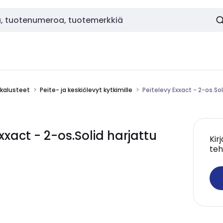
okalusteet
Peite- ja keskiölevyt kytkimille
Peitelevy Exxact - 2-os.Sol
xact - 2-os.Solid harjattu
Kir
teh