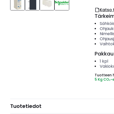
Katso 
Tärkei
Sähköis
Ohjauk
Nimelli
Ohjaus
Vaihto
Pakkau
1
kpl
Vakiok
Tuotteen hi
5 Kg CO₂-
Tuotetiedot