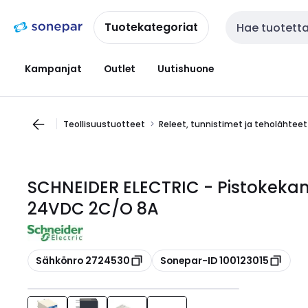
Siirry
Siirry
navigointiin
sisältöön
Tuotekategoriat
Haku
Kampanjat
Outlet
Uutishuone
Teollisuustuotteet
Releet, tunnistimet ja teholähteet
SCHNEIDER ELECTRIC - Pistokeka
24VDC 2C/O 8A
Kopioi
Kopioi
Sähkönro 2724530
Sonepar-ID 100123015