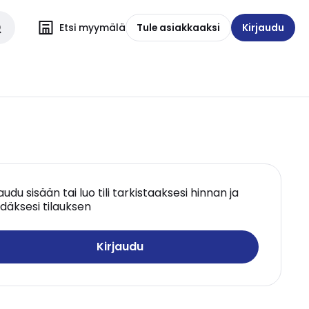
Etsi myymälä
Tule asiakkaaksi
Kirjaudu
jaudu sisään tai luo tili tarkistaaksesi hinnan ja
däksesi tilauksen
Kirjaudu