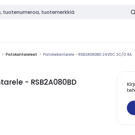
Pistokantareleet
Pistokekantarele - RSB2A080BD 24VDC 2C/O 8A
ntarele - RSB2A080BD
Kir
teh