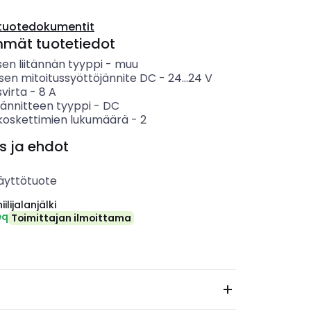
tuotedokumentit
mmät tuotetiedot
en liitännän tyyppi
-
muu
sen mitoitussyöttöjännite DC
-
24...24
V
svirta
-
8
A
jännitteen tyyppi
-
DC
koskettimien lukumäärä
-
2
s ja ehdot
äyttötuote
ilijalanjälki
eq
Toimittajan ilmoittama